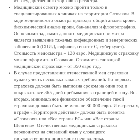
из государственного торгового регистра.
Медицинский осмотр можно пройти только в
специализированных клиниках на территории Словакии. В
ходе медицинского осмотра проводят общий анализ крови,
биохимический анализ крови, бак-анализ и флюорографию.
Основными задачами данного медицинского осмотра
является выявление тяжелых инфекционных и венерических
заболеваний (СПИД, сифилис, гепатит С, туберкулез).
Стоимость медосмотра – 138 евро. Медицинскую страховку
можно оформить в Словакии. Стоимость словацкой
медицинской страховки – от 350 евро год.
В случае предоставления отечественной мед страховки
нужно учесть несколько важных требований. Во-первых,
страховка должна быть выписана сроком на один год и
покрывать все 365 дней пребывания за границей в году. Во-
вторых, минимальное финансовое обеспечение такой
страховки должно быть не меньше 30 000 евро. И в-третьих,
в графе «Территория действия» должна быть пометка
«Словакия» или «Все страны ЕС» или «Все страны
Шенгена». Отечественная медицинская страховка
переводится на словацкий язык у словацкого
государственного присяжного переводчика.