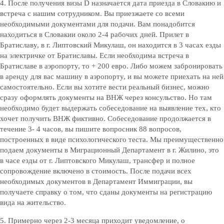
4. После получения визы D назначается дата приезда в Словакию и
встреча с нашим сотрудником. Вы приезжаете со всеми
необходимыми документами для подачи. Вам понадобится
находиться в Словакии около 2-4 рабочих дней. Прилет в
Братиславу, в г. Липтовский Микулаш, он находится в 3 часах езды
на электричке от Братиславы. Если необходима встреча в
Братиславе в аэропорту, то + 200 евро. Либо можем забронировать
в аренду для вас машину в аэропорту, и вы можете приехать на ней
самостоятельно. Если вы хотите вести реальный бизнес, можно
сразу оформлять документы на ВНЖ через консульство. Но там
необходимо будет выдержать собеседование на выявление тех, кто
хочет получить ВНЖ фиктивно. Собеседование продолжается в
течение 3- 4 часов, вы пишите вопросник 88 вопросов,
построенных в виде психологического теста. Мы преимущественно
подаем документы в Миграционный Департамент в г. Жилино, это
в часе езды от г. Липтовского Микулаш, трансфер и полное
сопровождение включено в стоимость. После подачи всех
необходимых документов в Департамент Иммиграции, вы
получаете справку о том, что сданы документы на регистрацию
вида на жительство.
5. Примерно через 2-3 месяца приходит уведомление, о